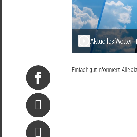
Aktuelles Wetter,
play_arrow
Einfach gut informiert: Alle