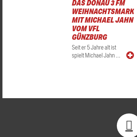
DAS DONAU 3 FM
WEIHNACHTSMARKT
MIT MICHAEL JAHN
VOM VFL
GÜNZBURG
Seit er 5 Jahre alt ist
spielt Michael Jahn …