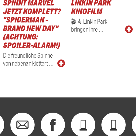
SPINNT MARVEL
LINKIN PARK
RADIO
JETZT KOMPLETT?
KINOFILM
"SPIDERMAN -
🎬🎸 Linkin Park
BRAND NEW DAY"
bringen ihre …
(ACHTUNG:
SPOILER-ALARM!)
Die freundliche Spinne
von nebenan klettert …