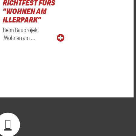
RICHTFEST FÜRS
"WOHNEN AM
ILLERPARK"
Beim Bauprojekt
„Wohnen am …