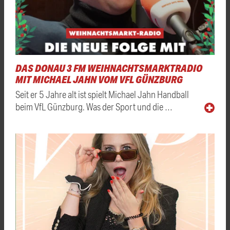
DAS DONAU 3 FM WEIHNACHTSMARKTRADIO
MIT MICHAEL JAHN VOM VFL GÜNZBURG
Seit er 5 Jahre alt ist spielt Michael Jahn Handball
beim VfL Günzburg. Was der Sport und die …