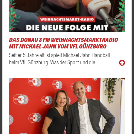
DAS DONAU 3 FM WEIHNACHTSMARKTRADIO
MIT MICHAEL JAHN VOM VFL GÜNZBURG
Seit er 5 Jahre alt ist spielt Michael Jahn Handball
beim VfL Günzburg. Was der Sport und die …