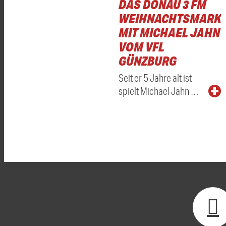
DAS DONAU 3 FM
WEIHNACHTSMARKT
MIT MICHAEL JAHN
VOM VFL
GÜNZBURG
Seit er 5 Jahre alt ist
spielt Michael Jahn …