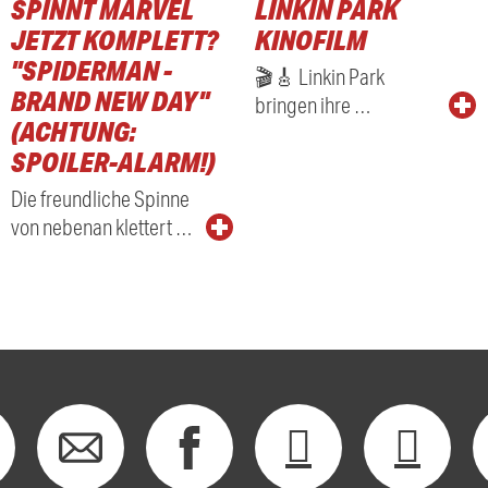
SPINNT MARVEL
LINKIN PARK
RADIO
JETZT KOMPLETT?
KINOFILM
"SPIDERMAN -
🎬🎸 Linkin Park
BRAND NEW DAY"
bringen ihre …
(ACHTUNG:
SPOILER-ALARM!)
Die freundliche Spinne
von nebenan klettert …