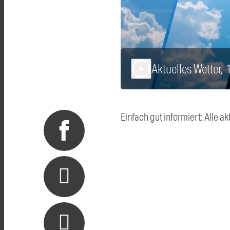
Aktuelles Wetter,
play_arrow
Einfach gut informiert: Alle