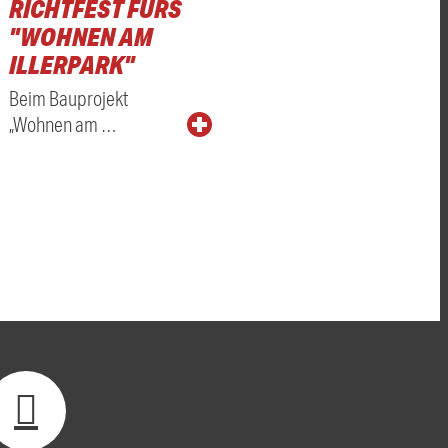
RICHTFEST FÜRS
"WOHNEN AM
ILLERPARK"
Beim Bauprojekt
„Wohnen am …