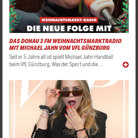
DAS DONAU 3 FM WEIHNACHTSMARKTRADIO
MIT MICHAEL JAHN VOM VFL GÜNZBURG
Seit er 5 Jahre alt ist spielt Michael Jahn Handball
beim VfL Günzburg. Was der Sport und die …