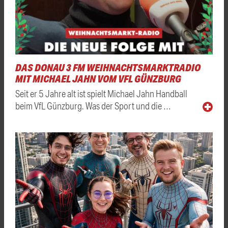
DAS DONAU 3 FM WEIHNACHTSMARKTRADIO
MIT MICHAEL JAHN VOM VFL GÜNZBURG
Seit er 5 Jahre alt ist spielt Michael Jahn Handball
beim VfL Günzburg. Was der Sport und die …