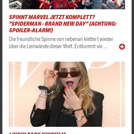
SPINNT MARVEL JETZT KOMPLETT?
"SPIDERMAN - BRAND NEW DAY" (ACHTUNG:
SPOILER-ALARM!)
Die freundliche Spinne von nebenan klettert wieder
über die Leinwände dieser Welt. Entkommt sie …