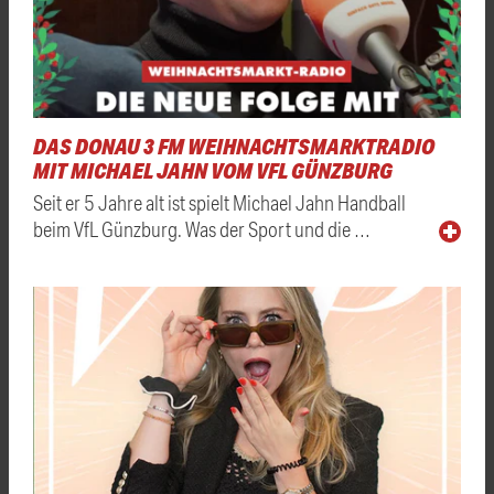
DAS DONAU 3 FM WEIHNACHTSMARKTRADIO
MIT MICHAEL JAHN VOM VFL GÜNZBURG
Seit er 5 Jahre alt ist spielt Michael Jahn Handball
beim VfL Günzburg. Was der Sport und die …