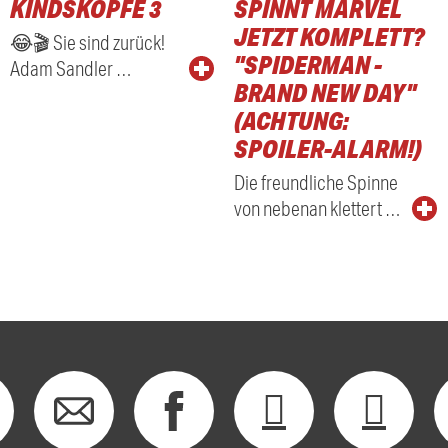
KINDSKÖPFE 3
SPINNT MARVEL
RADIO
JETZT KOMPLETT?
😂🎬 Sie sind zurück!
"SPIDERMAN -
Adam Sandler …
BRAND NEW DAY"
(ACHTUNG:
SPOILER-ALARM!)
Die freundliche Spinne
von nebenan klettert …