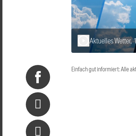
Aktuelles Wetter,
play_arrow
Einfach gut informiert: Alle