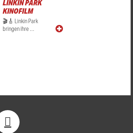
LINKIN PARK
KINOFILM
🎬🎸 Linkin Park
bringen ihre …