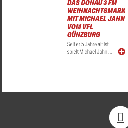
DAS DONAU 3 FM
WEIHNACHTSMARKT
MIT MICHAEL JAHN
VOM VFL
GÜNZBURG
Seit er 5 Jahre alt ist
spielt Michael Jahn …