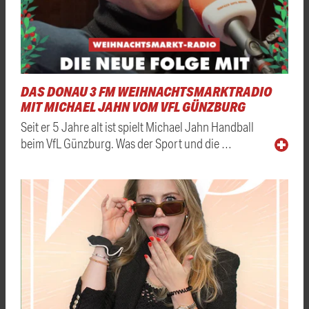
DAS DONAU 3 FM WEIHNACHTSMARKTRADIO
MIT MICHAEL JAHN VOM VFL GÜNZBURG
Seit er 5 Jahre alt ist spielt Michael Jahn Handball
beim VfL Günzburg. Was der Sport und die …