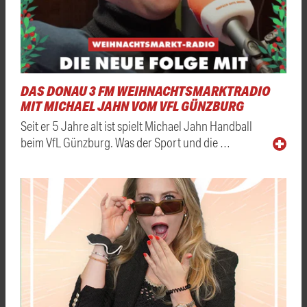
DAS DONAU 3 FM WEIHNACHTSMARKTRADIO
MIT MICHAEL JAHN VOM VFL GÜNZBURG
Seit er 5 Jahre alt ist spielt Michael Jahn Handball
beim VfL Günzburg. Was der Sport und die …