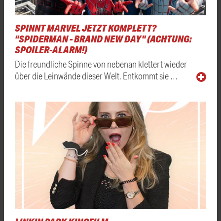
SPINNT MARVEL JETZT KOMPLETT?
"SPIDERMAN - BRAND NEW DAY" (ACHTUNG:
SPOILER-ALARM!)
Die freundliche Spinne von nebenan klettert wieder
über die Leinwände dieser Welt. Entkommt sie …