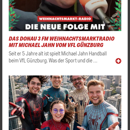
DAS DONAU 3 FM WEIHNACHTSMARKTRADIO
MIT MICHAEL JAHN VOM VFL GÜNZBURG
Seit er 5 Jahre alt ist spielt Michael Jahn Handball
beim VfL Günzburg. Was der Sport und die …