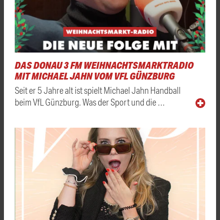
DAS DONAU 3 FM WEIHNACHTSMARKTRADIO
MIT MICHAEL JAHN VOM VFL GÜNZBURG
Seit er 5 Jahre alt ist spielt Michael Jahn Handball
beim VfL Günzburg. Was der Sport und die …