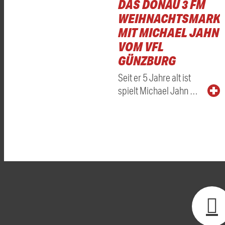
DAS DONAU 3 FM
WEIHNACHTSMARKT
MIT MICHAEL JAHN
VOM VFL
GÜNZBURG
Seit er 5 Jahre alt ist
spielt Michael Jahn …