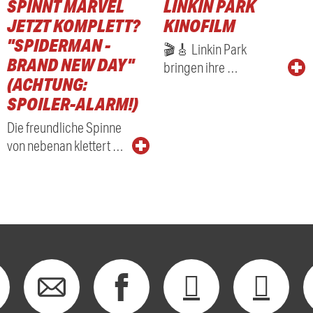
SPINNT MARVEL
LINKIN PARK
RADIO
JETZT KOMPLETT?
KINOFILM
"SPIDERMAN -
🎬🎸 Linkin Park
BRAND NEW DAY"
bringen ihre …
(ACHTUNG:
SPOILER-ALARM!)
Die freundliche Spinne
von nebenan klettert …