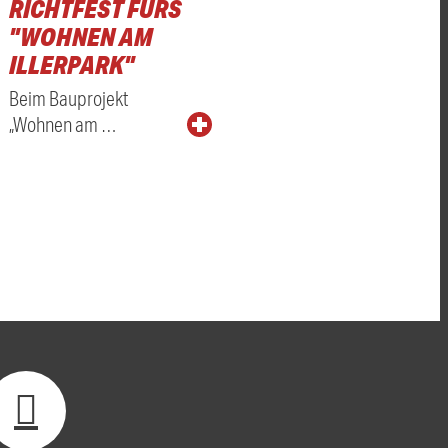
RICHTFEST FÜRS
"WOHNEN AM
ILLERPARK"
Beim Bauprojekt
„Wohnen am …