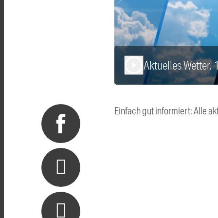
Aktuelles Wetter,
play_arrow
Einfach gut informiert: Alle