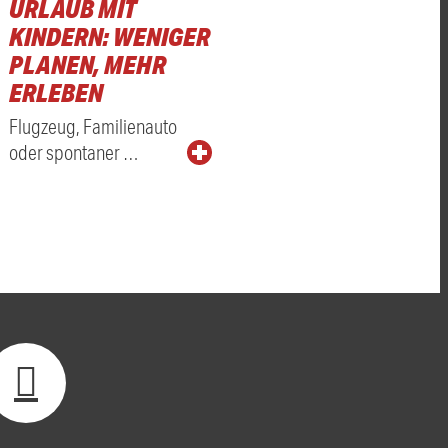
URLAUB MIT
KINDERN: WENIGER
PLANEN, MEHR
ERLEBEN
Flugzeug, Familienauto
oder spontaner …