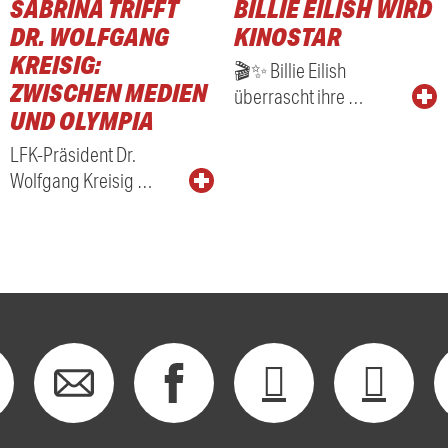
SABRINA TRIFFT
BILLIE EILISH WIRD
RADIO
DR. WOLFGANG
KINOSTAR
KREISIG:
🎬✨ Billie Eilish
ZWISCHEN MEDIEN
überrascht ihre …
UND OLYMPIA
LFK-Präsident Dr.
Wolfgang Kreisig …