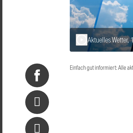
Aktuelles Wetter,
play_arrow
Einfach gut informiert: Alle