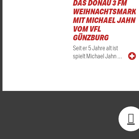
DAS DONAU 3 FM
WEIHNACHTSMARKT
MIT MICHAEL JAHN
VOM VFL
GÜNZBURG
Seit er 5 Jahre alt ist
spielt Michael Jahn …