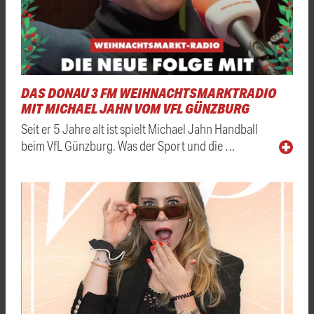
DAS DONAU 3 FM WEIHNACHTSMARKTRADIO
MIT MICHAEL JAHN VOM VFL GÜNZBURG
Seit er 5 Jahre alt ist spielt Michael Jahn Handball
beim VfL Günzburg. Was der Sport und die …