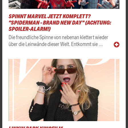
SPINNT MARVEL JETZT KOMPLETT?
"SPIDERMAN - BRAND NEW DAY" (ACHTUNG:
SPOILER-ALARM!)
Die freundliche Spinne von nebenan klettert wieder
über die Leinwände dieser Welt. Entkommt sie …