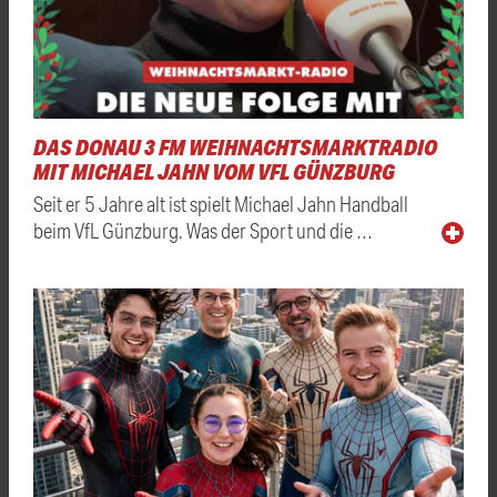
DAS DONAU 3 FM WEIHNACHTSMARKTRADIO
MIT MICHAEL JAHN VOM VFL GÜNZBURG
Seit er 5 Jahre alt ist spielt Michael Jahn Handball
beim VfL Günzburg. Was der Sport und die …