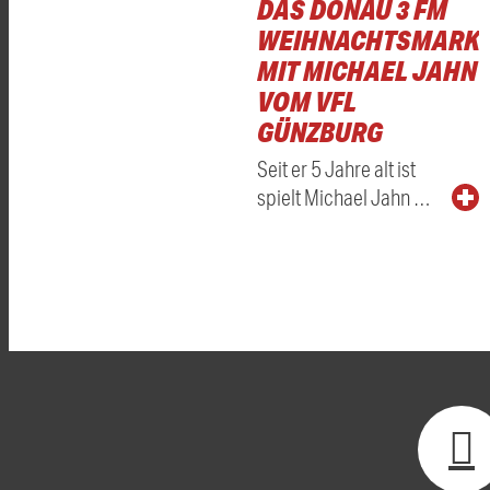
DAS DONAU 3 FM
WEIHNACHTSMARKT
MIT MICHAEL JAHN
VOM VFL
GÜNZBURG
Seit er 5 Jahre alt ist
spielt Michael Jahn …