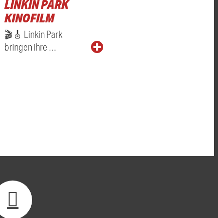
LINKIN PARK
KINOFILM
🎬🎸 Linkin Park
bringen ihre …