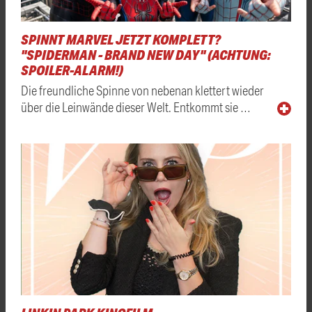
SPINNT MARVEL JETZT KOMPLETT?
"SPIDERMAN - BRAND NEW DAY" (ACHTUNG:
SPOILER-ALARM!)
Die freundliche Spinne von nebenan klettert wieder
über die Leinwände dieser Welt. Entkommt sie …