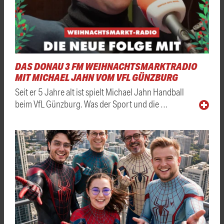
DAS DONAU 3 FM WEIHNACHTSMARKTRADIO
MIT MICHAEL JAHN VOM VFL GÜNZBURG
Seit er 5 Jahre alt ist spielt Michael Jahn Handball
beim VfL Günzburg. Was der Sport und die …