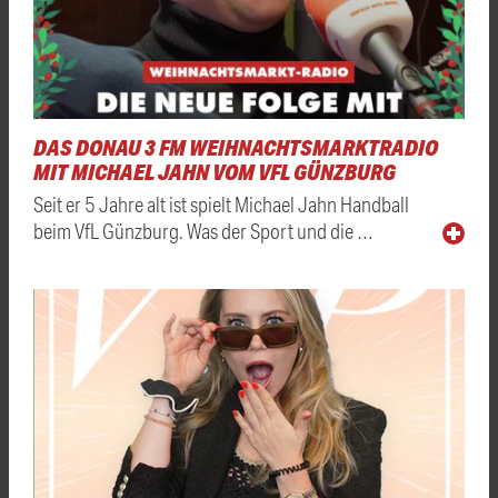
DAS DONAU 3 FM WEIHNACHTSMARKTRADIO
MIT MICHAEL JAHN VOM VFL GÜNZBURG
Seit er 5 Jahre alt ist spielt Michael Jahn Handball
beim VfL Günzburg. Was der Sport und die …