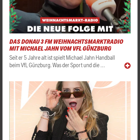
DAS DONAU 3 FM WEIHNACHTSMARKTRADIO
MIT MICHAEL JAHN VOM VFL GÜNZBURG
Seit er 5 Jahre alt ist spielt Michael Jahn Handball
beim VfL Günzburg. Was der Sport und die …