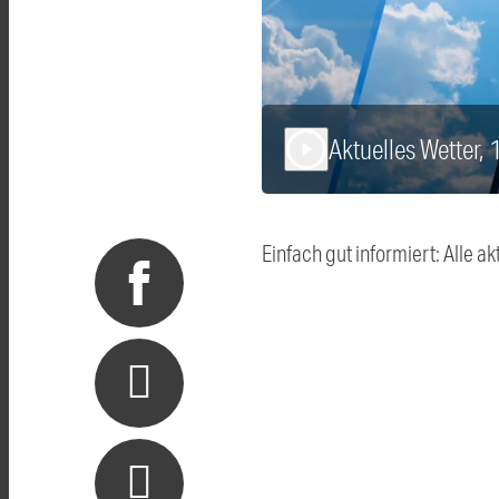
Aktuelles Wetter,
play_arrow
Einfach gut informiert: Alle