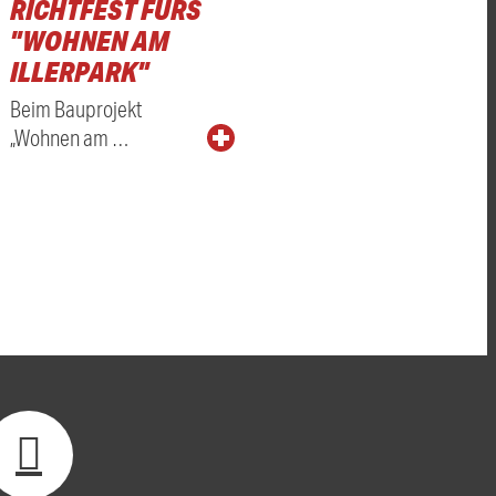
RICHTFEST FÜRS
"WOHNEN AM
ILLERPARK"
Beim Bauprojekt
„Wohnen am …