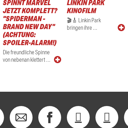
SPINNT MARVEL
LINKIN PARK
RADIO
JETZT KOMPLETT?
KINOFILM
"SPIDERMAN -
🎬🎸 Linkin Park
BRAND NEW DAY"
bringen ihre …
(ACHTUNG:
SPOILER-ALARM!)
Die freundliche Spinne
von nebenan klettert …