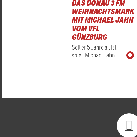
DAS DONAU 3 FM
WEIHNACHTSMARKT
MIT MICHAEL JAHN
VOM VFL
GÜNZBURG
Seit er 5 Jahre alt ist
spielt Michael Jahn …