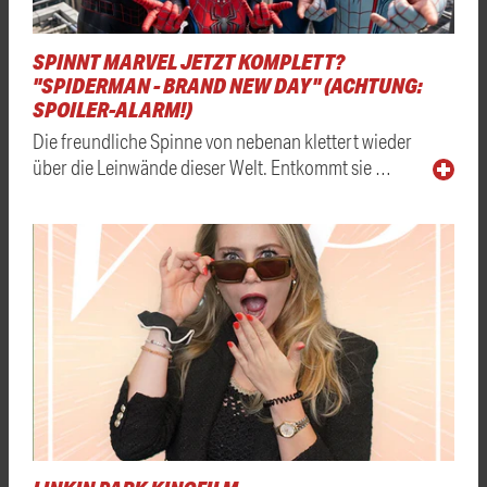
SPINNT MARVEL JETZT KOMPLETT?
"SPIDERMAN - BRAND NEW DAY" (ACHTUNG:
SPOILER-ALARM!)
Die freundliche Spinne von nebenan klettert wieder
über die Leinwände dieser Welt. Entkommt sie …