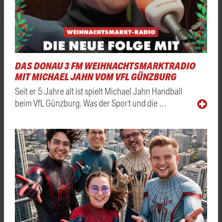
DAS DONAU 3 FM WEIHNACHTSMARKTRADIO
MIT MICHAEL JAHN VOM VFL GÜNZBURG
Seit er 5 Jahre alt ist spielt Michael Jahn Handball
beim VfL Günzburg. Was der Sport und die …