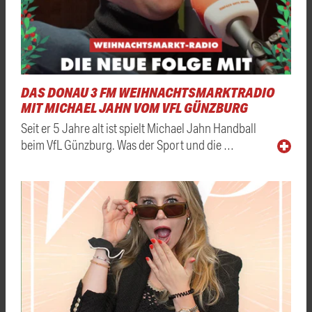
DAS DONAU 3 FM WEIHNACHTSMARKTRADIO
MIT MICHAEL JAHN VOM VFL GÜNZBURG
Seit er 5 Jahre alt ist spielt Michael Jahn Handball
beim VfL Günzburg. Was der Sport und die …