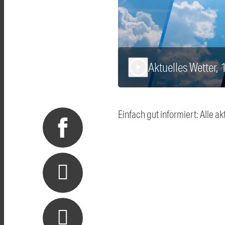
Aktuelles Wetter,
play_arrow
Einfach gut informiert: Alle