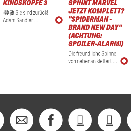
KINDSKÖPFE 3
SPINNT MARVEL
RADIO
JETZT KOMPLETT?
😂🎬 Sie sind zurück!
"SPIDERMAN -
Adam Sandler …
BRAND NEW DAY"
(ACHTUNG:
SPOILER-ALARM!)
Die freundliche Spinne
von nebenan klettert …