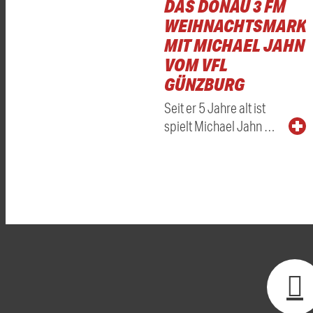
DAS DONAU 3 FM
WEIHNACHTSMARKT
MIT MICHAEL JAHN
VOM VFL
GÜNZBURG
Seit er 5 Jahre alt ist
spielt Michael Jahn …