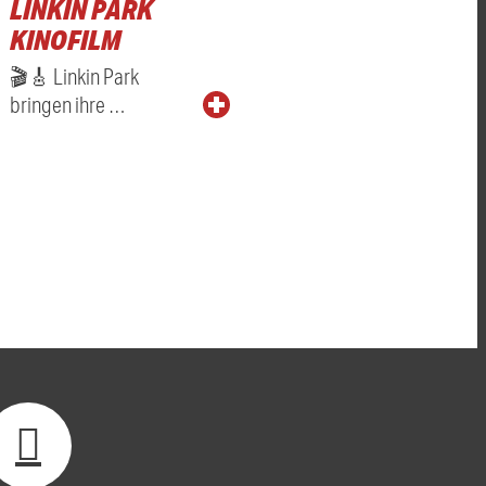
LINKIN PARK
KINOFILM
🎬🎸 Linkin Park
bringen ihre …