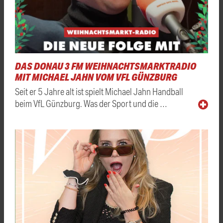
DAS DONAU 3 FM WEIHNACHTSMARKTRADIO
MIT MICHAEL JAHN VOM VFL GÜNZBURG
Seit er 5 Jahre alt ist spielt Michael Jahn Handball
beim VfL Günzburg. Was der Sport und die …