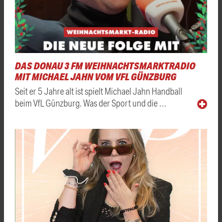
DAS DONAU 3 FM WEIHNACHTSMARKTRADIO
MIT MICHAEL JAHN VOM VFL GÜNZBURG
Seit er 5 Jahre alt ist spielt Michael Jahn Handball
beim VfL Günzburg. Was der Sport und die …