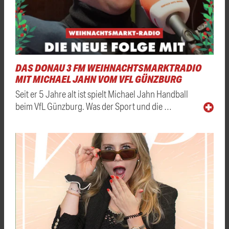
DAS DONAU 3 FM WEIHNACHTSMARKTRADIO
MIT MICHAEL JAHN VOM VFL GÜNZBURG
Seit er 5 Jahre alt ist spielt Michael Jahn Handball
beim VfL Günzburg. Was der Sport und die …