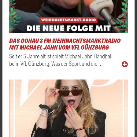
DAS DONAU 3 FM WEIHNACHTSMARKTRADIO
MIT MICHAEL JAHN VOM VFL GÜNZBURG
Seit er 5 Jahre alt ist spielt Michael Jahn Handball
beim VfL Günzburg. Was der Sport und die …