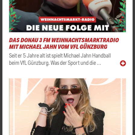
DAS DONAU 3 FM WEIHNACHTSMARKTRADIO
MIT MICHAEL JAHN VOM VFL GÜNZBURG
Seit er 5 Jahre alt ist spielt Michael Jahn Handball
beim VfL Günzburg. Was der Sport und die …