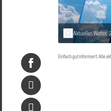
Aktuelles Wetter, 
play_arrow
Einfach gut informiert: Alle