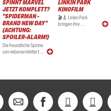
SPINNT MARVEL
LINKIN PARK
RADIO
JETZT KOMPLETT?
KINOFILM
"SPIDERMAN -
🎬🎸 Linkin Park
BRAND NEW DAY"
bringen ihre …
(ACHTUNG:
SPOILER-ALARM!)
Die freundliche Spinne
von nebenan klettert …