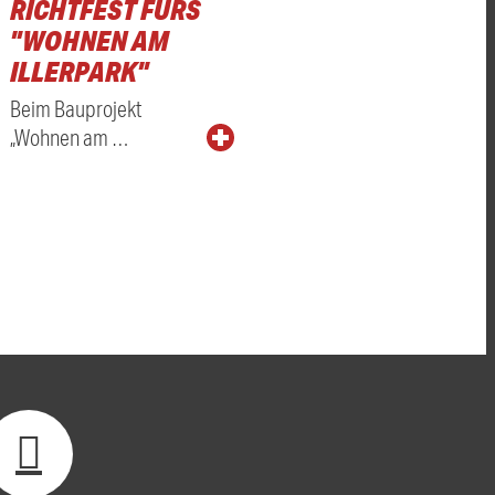
RICHTFEST FÜRS
"WOHNEN AM
ILLERPARK"
Beim Bauprojekt
„Wohnen am …