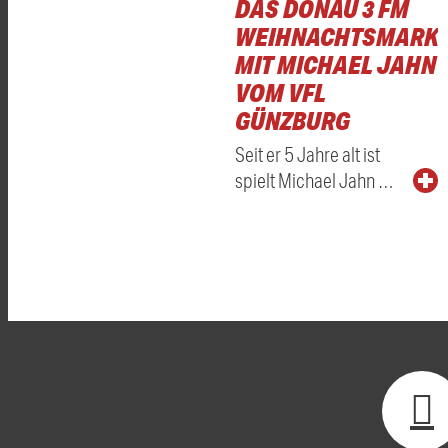
DAS DONAU 3 FM
WEIHNACHTSMARKT
MIT MICHAEL JAHN
VOM VFL
GÜNZBURG
Seit er 5 Jahre alt ist
spielt Michael Jahn …