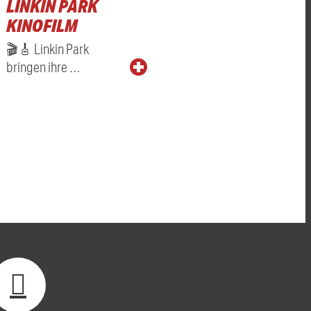
LINKIN PARK
KINOFILM
🎬🎸 Linkin Park
bringen ihre …