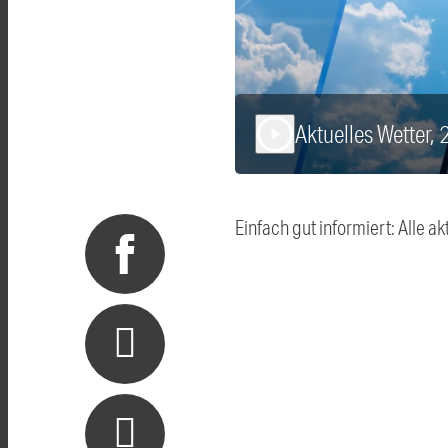
Aktuelles Wetter,
play_arrow
Einfach gut informiert: Alle