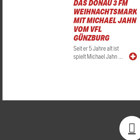
DAS DONAU 3 FM
WEIHNACHTSMARKT
MIT MICHAEL JAHN
VOM VFL
GÜNZBURG
Seit er 5 Jahre alt ist
spielt Michael Jahn …