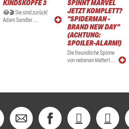
KINDSKÖPFE 3
SPINNT MARVEL
RADIO
JETZT KOMPLETT?
😂🎬 Sie sind zurück!
"SPIDERMAN -
Adam Sandler …
BRAND NEW DAY"
(ACHTUNG:
SPOILER-ALARM!)
Die freundliche Spinne
von nebenan klettert …