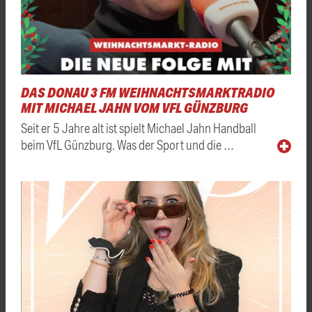
DAS DONAU 3 FM WEIHNACHTSMARKTRADIO
MIT MICHAEL JAHN VOM VFL GÜNZBURG
Seit er 5 Jahre alt ist spielt Michael Jahn Handball
beim VfL Günzburg. Was der Sport und die …