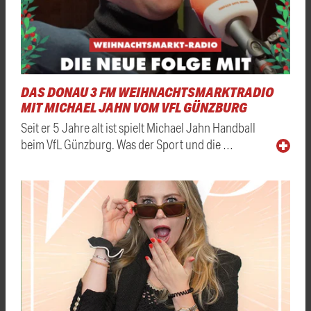
DAS DONAU 3 FM WEIHNACHTSMARKTRADIO
MIT MICHAEL JAHN VOM VFL GÜNZBURG
Seit er 5 Jahre alt ist spielt Michael Jahn Handball
beim VfL Günzburg. Was der Sport und die …