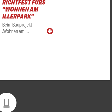
RICHTFEST FÜRS
"WOHNEN AM
ILLERPARK"
Beim Bauprojekt
„Wohnen am …