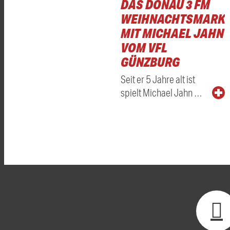
DAS DONAU 3 FM
WEIHNACHTSMARKT
MIT MICHAEL JAHN
VOM VFL
GÜNZBURG
Seit er 5 Jahre alt ist
spielt Michael Jahn …