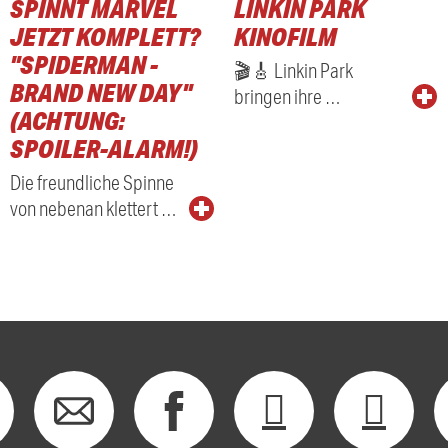
SPINNT MARVEL
LINKIN PARK
RADIO
JETZT KOMPLETT?
KINOFILM
"SPIDERMAN -
🎬🎸 Linkin Park
BRAND NEW DAY"
bringen ihre …
(ACHTUNG:
SPOILER-ALARM!)
Die freundliche Spinne
von nebenan klettert …