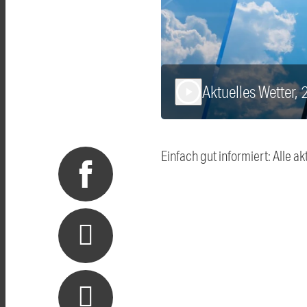
Aktuelles Wetter,
play_arrow
Einfach gut informiert: Alle