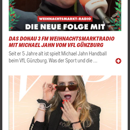
DAS DONAU 3 FM WEIHNACHTSMARKTRADIO
MIT MICHAEL JAHN VOM VFL GÜNZBURG
Seit er 5 Jahre alt ist spielt Michael Jahn Handball
beim VfL Günzburg. Was der Sport und die …