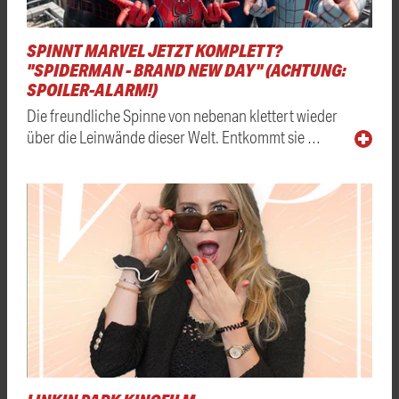
SPINNT MARVEL JETZT KOMPLETT?
"SPIDERMAN - BRAND NEW DAY" (ACHTUNG:
SPOILER-ALARM!)
Die freundliche Spinne von nebenan klettert wieder
über die Leinwände dieser Welt. Entkommt sie …