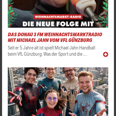
DAS DONAU 3 FM WEIHNACHTSMARKTRADIO
MIT MICHAEL JAHN VOM VFL GÜNZBURG
Seit er 5 Jahre alt ist spielt Michael Jahn Handball
beim VfL Günzburg. Was der Sport und die …