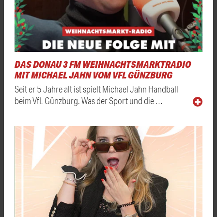
DAS DONAU 3 FM WEIHNACHTSMARKTRADIO
MIT MICHAEL JAHN VOM VFL GÜNZBURG
Seit er 5 Jahre alt ist spielt Michael Jahn Handball
beim VfL Günzburg. Was der Sport und die …