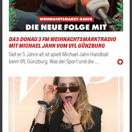
DAS DONAU 3 FM WEIHNACHTSMARKTRADIO
MIT MICHAEL JAHN VOM VFL GÜNZBURG
Seit er 5 Jahre alt ist spielt Michael Jahn Handball
beim VfL Günzburg. Was der Sport und die …