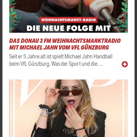
DAS DONAU 3 FM WEIHNACHTSMARKTRADIO
MIT MICHAEL JAHN VOM VFL GÜNZBURG
Seit er 5 Jahre alt ist spielt Michael Jahn Handball
beim VfL Günzburg. Was der Sport und die …