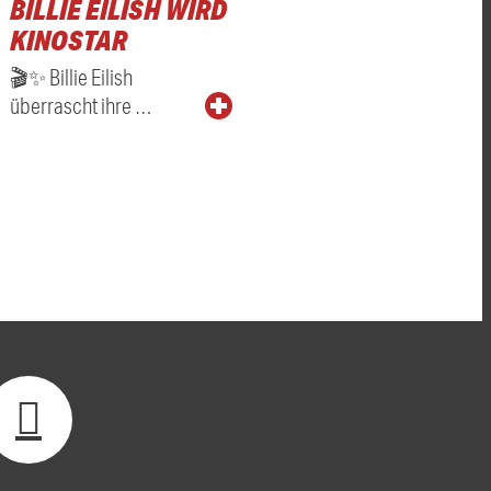
BILLIE EILISH WIRD
KINOSTAR
🎬✨ Billie Eilish
überrascht ihre …