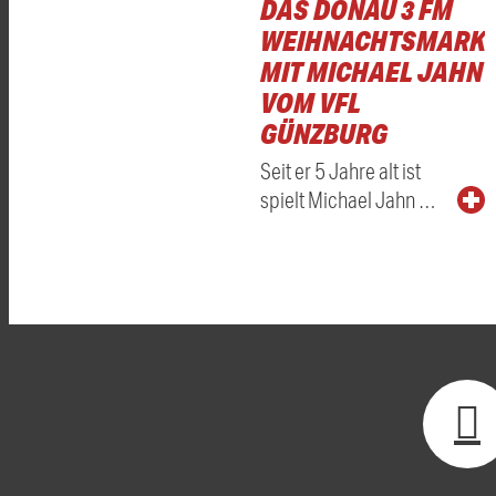
DAS DONAU 3 FM
WEIHNACHTSMARKT
MIT MICHAEL JAHN
VOM VFL
GÜNZBURG
Seit er 5 Jahre alt ist
spielt Michael Jahn …