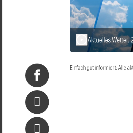
Aktuelles Wetter,
play_arrow
Einfach gut informiert: Alle