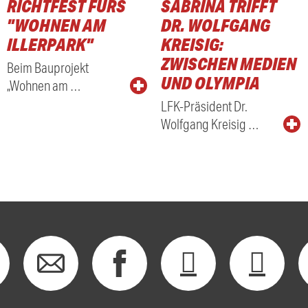
RICHTFEST FÜRS
SABRINA TRIFFT
RADIO
"WOHNEN AM
DR. WOLFGANG
ILLERPARK"
KREISIG:
ZWISCHEN MEDIEN
Beim Bauprojekt
UND OLYMPIA
„Wohnen am …
LFK-Präsident Dr.
Wolfgang Kreisig …