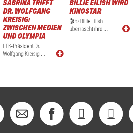
SABRINA TRIFFT
BILLIE EILISH WIRD
RADIO
DR. WOLFGANG
KINOSTAR
KREISIG:
🎬✨ Billie Eilish
ZWISCHEN MEDIEN
überrascht ihre …
UND OLYMPIA
LFK-Präsident Dr.
Wolfgang Kreisig …