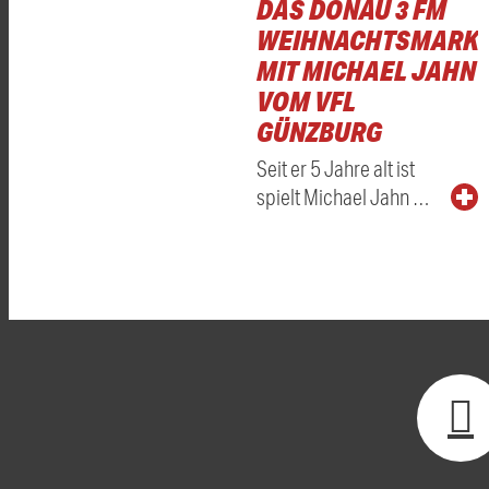
DAS DONAU 3 FM
WEIHNACHTSMARKT
MIT MICHAEL JAHN
VOM VFL
GÜNZBURG
Seit er 5 Jahre alt ist
spielt Michael Jahn …