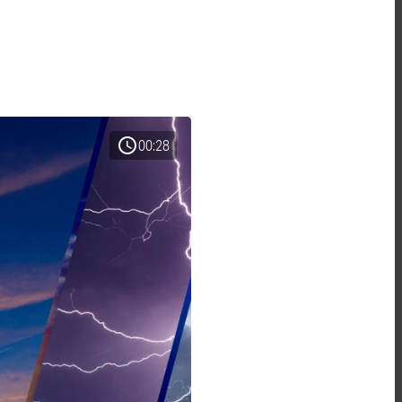
schedule
00:28