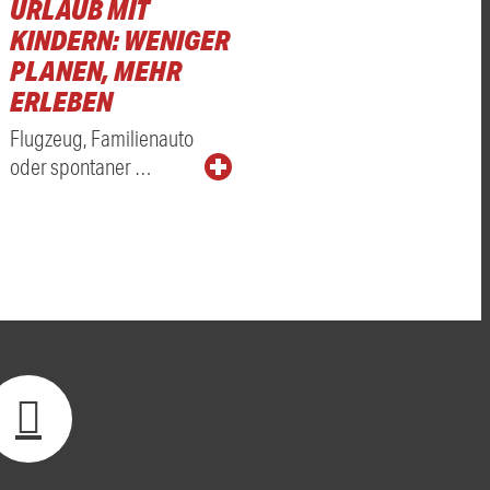
URLAUB MIT
KINDERN: WENIGER
PLANEN, MEHR
ERLEBEN
Flugzeug, Familienauto
oder spontaner …