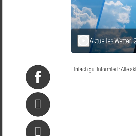
Aktuelles Wetter,
play_arrow
Einfach gut informiert: Alle