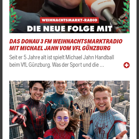
DAS DONAU 3 FM WEIHNACHTSMARKTRADIO
MIT MICHAEL JAHN VOM VFL GÜNZBURG
Seit er 5 Jahre alt ist spielt Michael Jahn Handball
beim VfL Günzburg. Was der Sport und die …