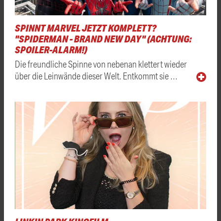
SPINNT MARVEL JETZT KOMPLETT?
"SPIDERMAN - BRAND NEW DAY" (ACHTUNG:
SPOILER-ALARM!)
Die freundliche Spinne von nebenan klettert wieder
über die Leinwände dieser Welt. Entkommt sie …