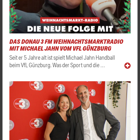
DAS DONAU 3 FM WEIHNACHTSMARKTRADIO
MIT MICHAEL JAHN VOM VFL GÜNZBURG
Seit er 5 Jahre alt ist spielt Michael Jahn Handball
beim VfL Günzburg. Was der Sport und die …