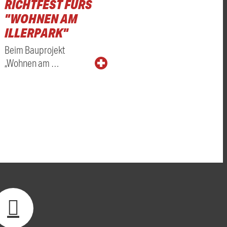
RICHTFEST FÜRS
"WOHNEN AM
ILLERPARK"
Beim Bauprojekt
„Wohnen am …