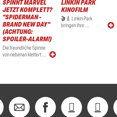
SPINNT MARVEL
LINKIN PARK
RADIO
JETZT KOMPLETT?
KINOFILM
"SPIDERMAN -
🎬🎸 Linkin Park
BRAND NEW DAY"
bringen ihre …
(ACHTUNG:
SPOILER-ALARM!)
Die freundliche Spinne
von nebenan klettert …