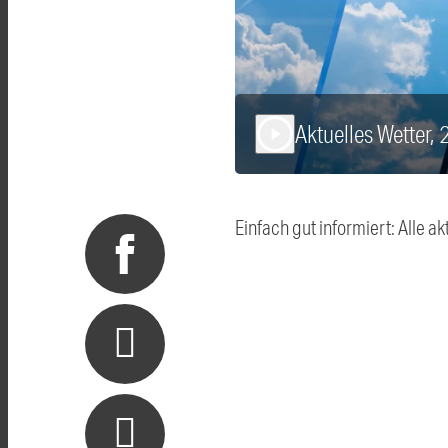
Aktuelles Wetter,
play_arrow
Einfach gut informiert: Alle