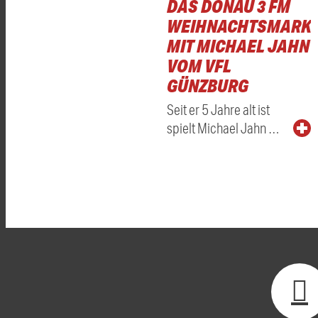
DAS DONAU 3 FM
WEIHNACHTSMARKT
MIT MICHAEL JAHN
VOM VFL
GÜNZBURG
Seit er 5 Jahre alt ist
spielt Michael Jahn …