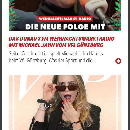
DAS DONAU 3 FM WEIHNACHTSMARKTRADIO
MIT MICHAEL JAHN VOM VFL GÜNZBURG
Seit er 5 Jahre alt ist spielt Michael Jahn Handball
beim VfL Günzburg. Was der Sport und die …