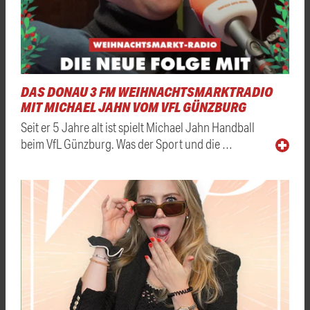
DAS DONAU 3 FM WEIHNACHTSMARKTRADIO
MIT MICHAEL JAHN VOM VFL GÜNZBURG
Seit er 5 Jahre alt ist spielt Michael Jahn Handball
beim VfL Günzburg. Was der Sport und die …