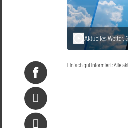
Aktuelles Wetter,
play_arrow
Einfach gut informiert: Alle