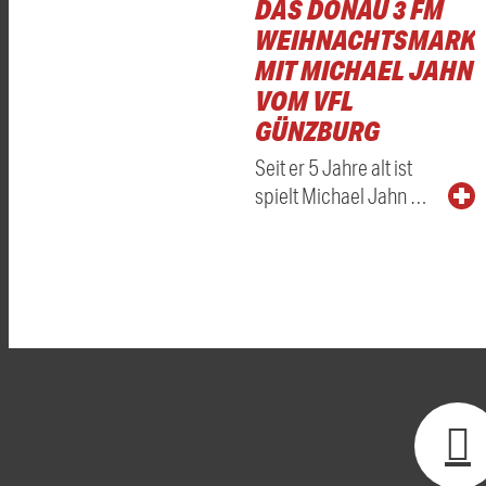
DAS DONAU 3 FM
WEIHNACHTSMARKT
MIT MICHAEL JAHN
VOM VFL
GÜNZBURG
Seit er 5 Jahre alt ist
spielt Michael Jahn …