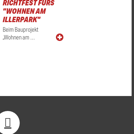
RICHTFEST FÜRS
"WOHNEN AM
ILLERPARK"
Beim Bauprojekt
„Wohnen am …