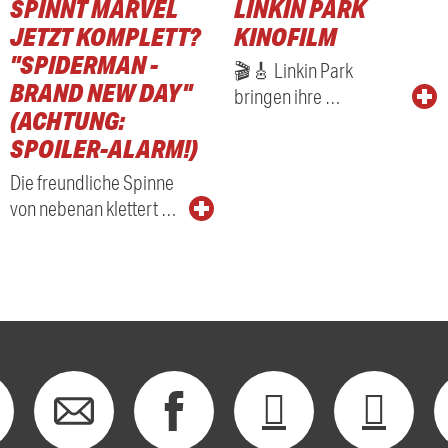
SPINNT MARVEL
LINKIN PARK
RADIO
JETZT KOMPLETT?
KINOFILM
"SPIDERMAN -
🎬🎸 Linkin Park
BRAND NEW DAY"
bringen ihre …
(ACHTUNG:
SPOILER-ALARM!)
Die freundliche Spinne
von nebenan klettert …