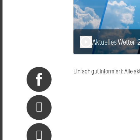
Aktuelles Wetter,
play_arrow
Einfach gut informiert: Alle