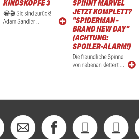
KINDSKÖPFE 3
SPINNT MARVEL
RADIO
JETZT KOMPLETT?
😂🎬 Sie sind zurück!
"SPIDERMAN -
Adam Sandler …
BRAND NEW DAY"
(ACHTUNG:
SPOILER-ALARM!)
Die freundliche Spinne
von nebenan klettert …