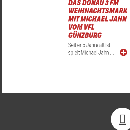
DAS DONAU 3 FM
WEIHNACHTSMARKT
MIT MICHAEL JAHN
VOM VFL
GÜNZBURG
Seit er 5 Jahre alt ist
spielt Michael Jahn …