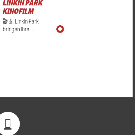
LINKIN PARK
KINOFILM
🎬🎸 Linkin Park
bringen ihre …