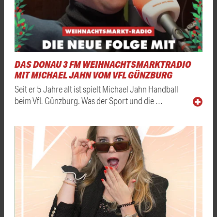
DAS DONAU 3 FM WEIHNACHTSMARKTRADIO
MIT MICHAEL JAHN VOM VFL GÜNZBURG
Seit er 5 Jahre alt ist spielt Michael Jahn Handball
beim VfL Günzburg. Was der Sport und die …