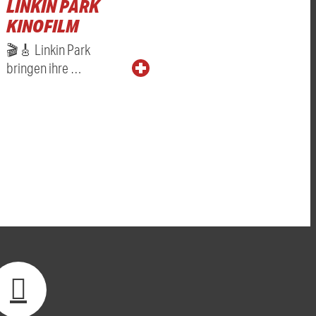
LINKIN PARK
KINOFILM
🎬🎸 Linkin Park
bringen ihre …