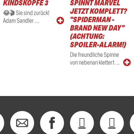
KINDSKÖPFE 3
SPINNT MARVEL
RADIO
JETZT KOMPLETT?
😂🎬 Sie sind zurück!
"SPIDERMAN -
Adam Sandler …
BRAND NEW DAY"
(ACHTUNG:
SPOILER-ALARM!)
Die freundliche Spinne
von nebenan klettert …