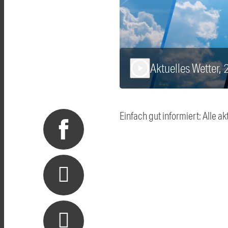
Aktuelles Wetter,
play_arrow
Einfach gut informiert: Alle