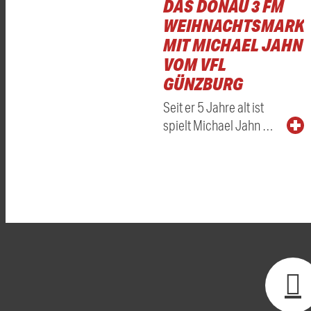
DAS DONAU 3 FM
WEIHNACHTSMARKT
MIT MICHAEL JAHN
VOM VFL
GÜNZBURG
Seit er 5 Jahre alt ist
spielt Michael Jahn …